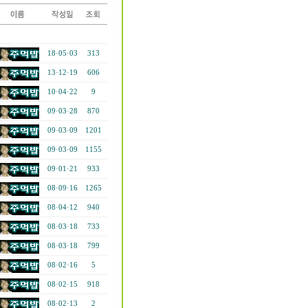
18·05·03
313
13·12·19
606
10·04·22
9
09·03·28
870
09·03·09
1201
09·03·09
1155
09·01·21
933
08·09·16
1265
08·04·12
940
08·03·18
733
08·03·18
799
08·02·16
5
08·02·15
918
08·02·13
2