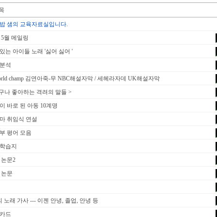
밥 샘의 교육자료실입니다.
 5월 메일링
있는 아이들 노래 '싫어 싫어 '
분석
orld champ 김연아죽-무 NBC해설자막 / 세헤라자데 UK해설자막
누구나 좋아하는 격려의 말들 >
이 바로 된 아동 10계명
마 취임식 연설
부 평어 모음
학습지
 논문2
 논문
 노래 가사 --- 이젠 안녕, 졸업, 안녕 등
카드