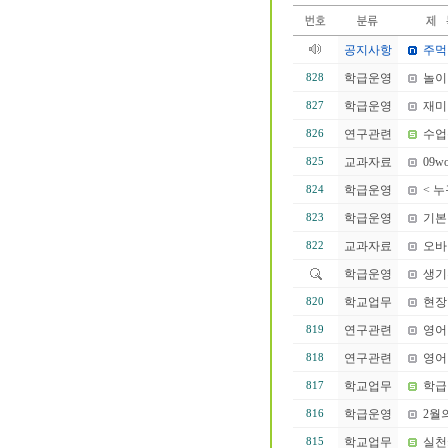
공지사항
주먹
학급운영
놀이
828
학급운영
재미
827
연구관련
수업
826
교과자료
09w
825
학급운영
< 
824
학급운영
기본
823
교과자료
오바
822
학급운영
생기
학교업무
현장
820
연구관련
영어
819
연구관련
영어
818
학교업무
학급
817
학급운영
2월의
816
학교업무
실천
815