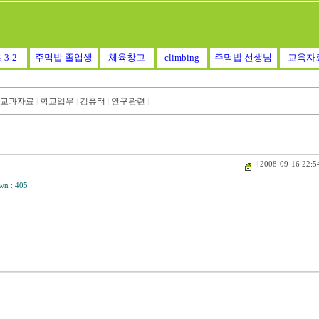
 3-2
주먹밥 졸업생
체육창고
climbing
주먹밥 선생님
교육자
교과자료
학교업무
컴퓨터
연구관련
|
|
|
|
|
2008·09·16 22:5
wn : 405