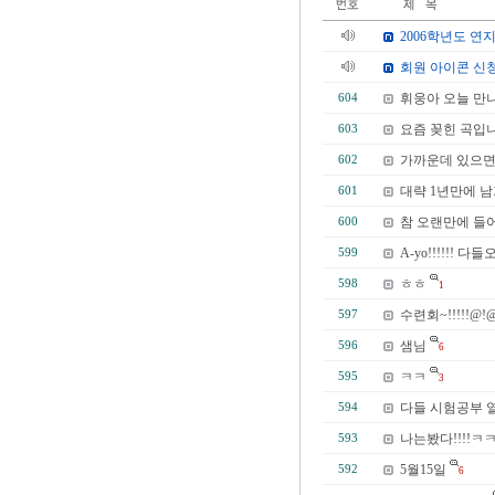
2006학년도 연지
회원 아이콘 신
휘웅아 오늘 만
604
요즘 꽂힌 곡입니
603
가까운데 있으면서
602
대략 1년만에 남기
601
참 오랜만에 들어오
600
A-yo!!!!!
599
ㅎㅎ
598
1
수련회~!!!!!@!
597
샘님
596
6
ㅋㅋ
595
3
다들 시험공부 
594
나는봤다!!!!
593
5월15일
592
6