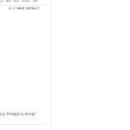
:22
|
HIT : 823
|
VOTE : 191
|
 주먹밥(6-5) 파이팅!