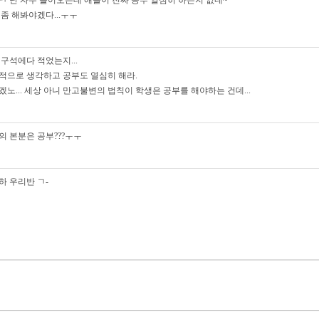
ㅋ 난 자주 들어오는데 애들이 진짜 공부 열심히 하는지 없네~
 좀 해봐야겠다...ㅜㅜ
 구석에다 적었는지...
적으로 생각하고 공부도 열심히 해라.
겠노... 세상 아니 만고불변의 법칙이 학생은 공부를 해야하는 건데...
의 본분은 공부???ㅜㅜ
하 우리반 ㄱ-