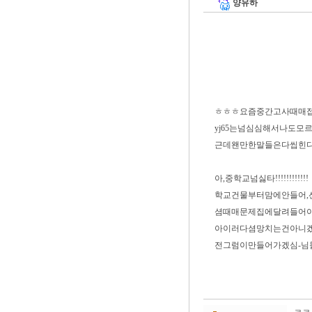
양유하
ㅎㅎㅎ요즘중간고사때매
yj65는넘심심해서나도모르
근데왠만한말들은다씹힌다
아,중학교넘싫타!!!!!!!!!!!!
학교건물부터맘에안들어
셤때매문제집에달려들어
아이러다셤망치는건아니겠
전그럼이만들어가겠심-