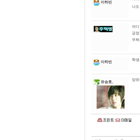
ㅋㅋ
이하빈
나도
어디
긍정
우짜
학생
이하빈
양유
유승호、