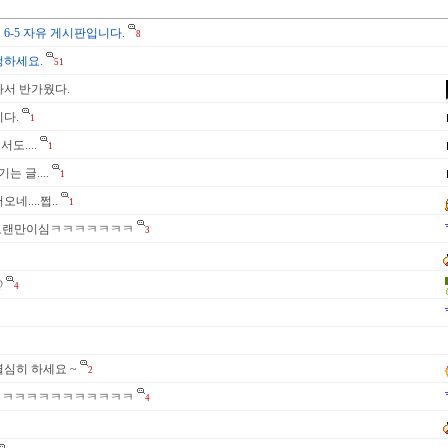
 6-5 자유 게시판입니다.
8
청하세요.
51
나서 반가웠다.
다.
1
도....
1
는 글....
1
네....쩝..
1
! 다들오랜만이심ㅋㅋㅋㅋㅋㅋㅋ
3
@
4
열심히 하세요 ~
2
ㅋㅋㅋㅋㅋㅋㅋㅋㅋㅋㅋㅋㅋ
4