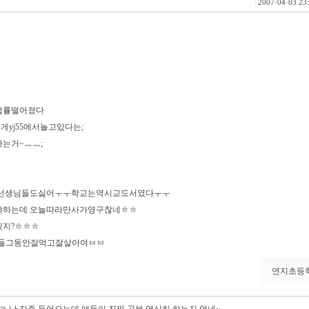
|
2007·04·03 23
접률떨어졌다
게yj55에서놀고있다는;
는거~ㅡㅡ;
,선생님들도싫어ㅜㅜ학교는역시교도서였다ㅜㅜ
야하는데 오늘따라만사가영구찮네ㅎㅎ
지?ㅎㅎㅎ
님들그동안잘먹고잘살아여ㅂㅂ
연지초등학교