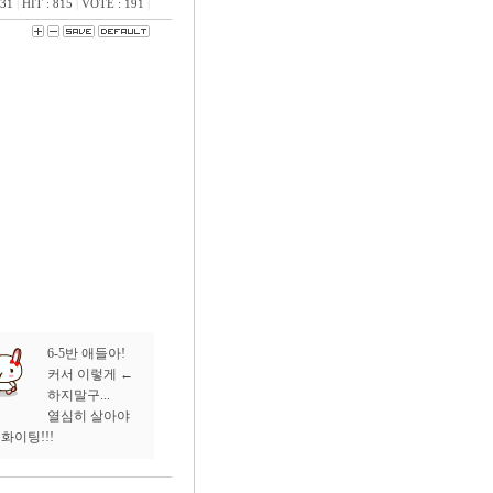
:31
|
HIT : 815
|
VOTE : 191
|
6-5반 애들아!
커서 이렇게 ←
하지말구...
열심히 살아야
. 화이팅!!!