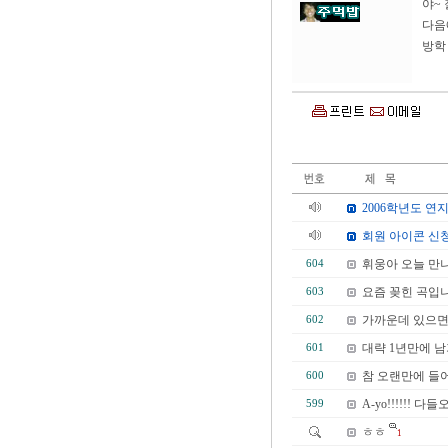
야~ 
다음
방학 
2006학년도 연지
회원 아이콘 신
휘웅아 오늘 만
604
요즘 꽂힌 곡입니
603
가까운데 있으면서
602
대략 1년만에 남기
601
참 오랜만에 들어오
600
A-yo!!!!!
599
ㅎㅎ
1