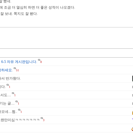
잘 했네.
에 조금 더 열심히 하면 더 좋은 성적이 나오겠다.
잘 보내. 쪽지도 잘 봤다.
 6-5 자유 게시판입니다.
8
청하세요.
51
나서 반가웠다.
다.
1
도....
1
는 글....
1
네....쩝..
1
! 다들오랜만이심ㅋㅋㅋㅋㅋㅋㅋ
3