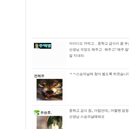
아이디도 까먹고... 중학교 급식이 좀 
선생님 걱정도 해주고.. 해주고? 해주 
잘 지내라.
ㅋㅋ스승의날에 찾아 뵙도록 하겟슴니
전해주
중학교 급식 참,, 더럽던데;; 어쩔떈 엄청
유승호、
선생님 스승의날떄뵈요