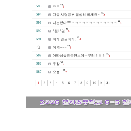
ㅋㅋ
595
3
다들 시험공부 열심히 하세요 ~
594
2
나는봤다!!!!ㅋㅋㅋㅋㅋㅋㅋㅋㅋㅋㅋㅋㅋ
593
4
5월15일
592
6
이게 먼글이게;;
591
6
이 하~~~
3
아따님들요즘안보이는구려ㅎㅎㅎ
589
4
우왕
588
2
오늘...
587
7
1
2
3
4
5
6
7
8
9
10
31