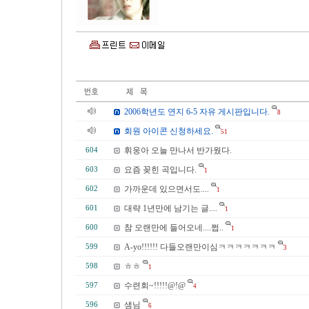
2006학년도 연지 6-5 자유 게시판입니다.
8
회원 아이콘 신청하세요.
51
휘웅아 오늘 만나서 반가웠다.
604
요즘 꽂힌 곡입니다.
603
1
가까운데 있으면서도....
602
1
대략 1년만에 남기는 글....
601
1
참 오랜만에 들어오네....쩝..
600
1
A-yo!!!!!! 다들오랜만이심ㅋㅋㅋㅋㅋㅋㅋ
599
3
ㅎㅎ
598
1
수련회~!!!!!@!@
597
4
샘님
596
6