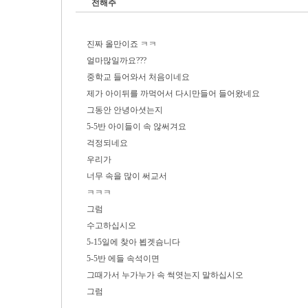
전해주
진짜 올만이죠 ㅋㅋ
얼마많일까요???
중학교 들어와서 처음이네요
제가 아이뒤를 까먹어서 다시만들어 들어왔네요
그동안 안녕아셧는지
5-5반 아이들이 속 않써겨요
걱정되네요
우리가
너무 속을 많이 써교서
ㅋㅋㅋ
그럼
수고하십시오
5-15일에 찾아 뵙겟슴니다
5-5반 에들 속석이면
그때가서 누가누가 속 썩엿는지 말하십시오
그럼