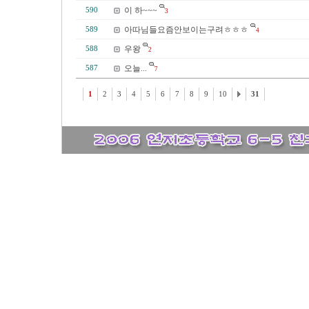
이 하~~~
590
3
아따님들요즘안보이는구려ㅎㅎㅎ
589
4
우왕
588
2
오늘...
587
7
1
2
3
4
5
6
7
8
9
10
31