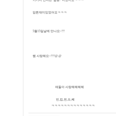
거기서 인사는"협동!"이였어요ㅋㅋㅋ
암튼재미있었어요ㅋㅋㅋ
5월15일날에 만나요~!!!
쌤 사랑해요~!!!!@.@
애둘아 사랑해헤헤헤
빈,킴,썬,쏘,쎄
ㅋㅋㅋㅋㅋㅋㅋㅋㅋㅋㅋㅋㅋㅋ