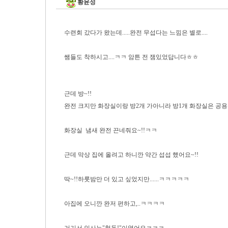
황윤성
수련회 갔다가 왔는데.....완전 무섭다는 느낌은 별로....
쌤들도 착하시고....ㅋㅋ 암튼 전 잼있었답니다ㅎㅎ
근데 방~!!
완전 크지만 화장실이랑 방2개 가아니라 방1개 화장실은 공용
화장실 냄새 완전 끈네줘요~!!ㅋㅋ
근데 막상 집에 올려고 하니깐 약간 섭섭 했어요~!!
딱~!!하룻밤만 더 있고 싶었지만......ㅋㅋㅋㅋㅋ
아집에 오니깐 완저 편하고,..ㅋㅋㅋㅋ