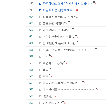
2006학년도 연지 6-5 자유 게시판입니다.
8
회원 아이콘 신청하세요.
51
휘웅아 오늘 만나서 반가웠다.
604
요즘 꽂힌 곡입니다.
603
1
가까운데 있으면서도....
602
1
대략 1년만에 남기는 글....
601
1
참 오랜만에 들어오네....쩝..
600
1
A-yo!!!!!! 다들오랜만이심ㅋㅋㅋㅋㅋㅋㅋ
599
3
ㅎㅎ
598
1
수련회~!!!!!@!@
4
샘님
596
6
ㅋㅋ
595
3
다들 시험공부 열심히 하세요 ~
594
2
나는봤다!!!!ㅋㅋㅋㅋㅋㅋㅋㅋㅋㅋㅋㅋㅋ
593
4
5월15일
592
6
이게 먼글이게;;
591
6