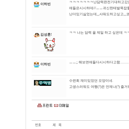
ㅋㅋㅋㅋㅋㅋㅋ난담력완전기대하고갔는데
이하빈
애들은시시하데///ㅡㅡ귀신한테발목잡힐
난더있기싫었는데,,,샤워도하고싶고,,,코
ㅋㅋ 나는 담력 을 제일 하고 싶은데 ㅋ
김성훈!
ㅡㅡ;; 해보면애들다시시하다고함........
이하빈
수련회 재미있었던 모양이네.
고생스러워도 여행(?)은 언제나(?) 즐거