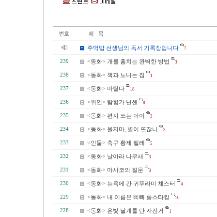
주먹밥 선생님의 독서 기록장입니다
7
<동화> 개를 훔치는 완벽한 방법
239
3
<동화> 책과 노니는 집
238
1
<동화> 마틸다
237
18
<위인> 탐험가 난센
236
8
<동화> 편지 쓰는 아이
235
3
<동화> 울지마, 별이 뜨잖니
234
3
<인물> 축구 황제 펠레
233
5
<동화> 날아라 나무새
232
3
<동화> 마사코의 질문
231
3
<동화> 뉴욕에 간 귀뚜라미 체스터
230
4
<동화> 내 이름은 삐삐 롱스타킹
229
10
<동화> 은빛 날개를 단 자전거
228
1