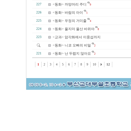
<동화> 까망머리 주디
227
9
<동화> 바람의 아이
226
1
<동화> 우정의 거미줄
225
4
<동화> 울지마 울산 바위야
224
8
<교과> 암각화에서 이중섭까지
223
<동화> 니코 오빠의 비밀
2
<동화> 난 두렵지 않아요
221
2
1
2
3
4
5
6
7
8
9
10
12