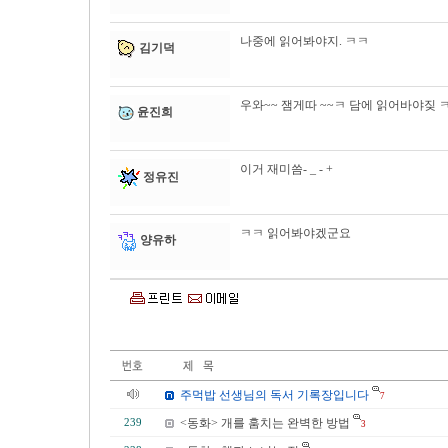
나중에 읽어봐야지. ㅋㅋ
김기덕
우와~~ 잼게따 ~~ㅋ 담에 읽어바야짖 
윤진희
이거 재미씀- _ - +
정유진
ㅋㅋ 읽어봐야겠군요
양유하
주먹밥 선생님의 독서 기록장입니다
7
<동화> 개를 훔치는 완벽한 방법
239
3