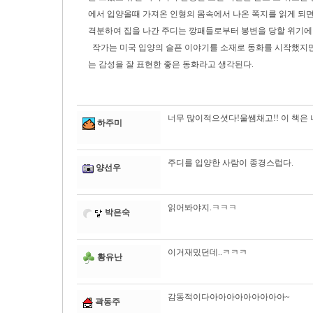
에서 입양올때 가져온 인형의 몸속에서 나온 쪽지를 읽게 되
격분하여 집을 나간 주디는 깡패들로부터 봉변을 당할 위기에 
작가는 미국 입양의 슬픈 이야기를 소재로 동화를 시작했지만
는 감성을 잘 표현한 좋은 동화라고 생각된다.
너무 많이적으셧다!울쌤채고!! 이 책은
하주미
주디를 입양한 사람이 종경스럽다.
양선우
읽어봐야지.ㅋㅋㅋ
박은숙
이거재밌던데..ㅋㅋㅋ
황유난
감동적이다아아아아아아아아아~
곽동주