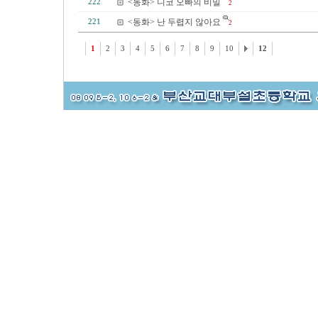
<동화> 니코 오빠의 비밀
222
2
<동화> 난 두렵지 않아요
221
2
1
2
3
4
5
6
7
8
9
10
12