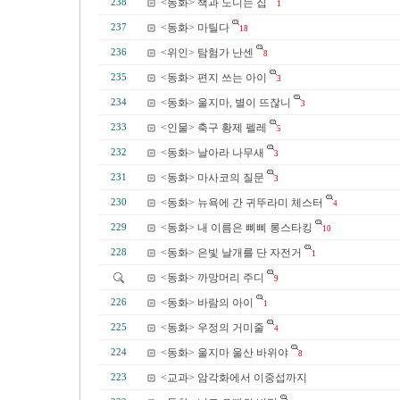
<동화> 책과 노니는 집
238
1
<동화> 마틸다
237
18
<위인> 탐험가 난센
236
8
<동화> 편지 쓰는 아이
235
3
<동화> 울지마, 별이 뜨잖니
234
3
<인물> 축구 황제 펠레
233
5
<동화> 날아라 나무새
232
3
<동화> 마사코의 질문
231
3
<동화> 뉴욕에 간 귀뚜라미 체스터
230
4
<동화> 내 이름은 삐삐 롱스타킹
229
10
<동화> 은빛 날개를 단 자전거
228
1
<동화> 까망머리 주디
9
<동화> 바람의 아이
226
1
<동화> 우정의 거미줄
225
4
<동화> 울지마 울산 바위야
224
8
<교과> 암각화에서 이중섭까지
223