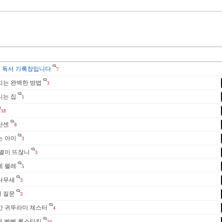
 독서 기록장입니다
7
치는 완벽한 방법
3
니는 집
1
18
난센
8
는 아이
3
 별이 뜨잖니
3
제 펠레
5
 나무새
3
의 질문
3
 간 귀뚜라미 체스터
4
은 삐삐 롱스타킹