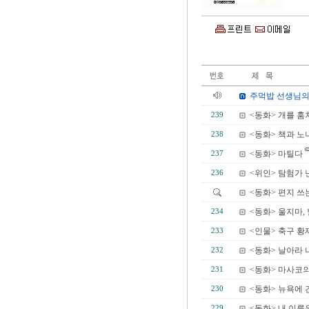
주먹밥 선생님의
<동화> 개를 훔
239
<동화> 책과 노
238
<동화> 마틸다
237
<위인> 탐험가 
236
<동화> 편지 쓰
<동화> 울지마,
234
<인물> 축구 황
233
<동화> 날아라
232
<동화> 마사코
231
<동화> 뉴욕에
230
<동화> 내 이름
229