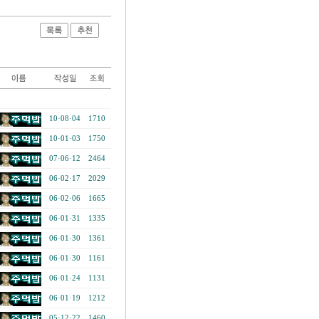
10·08·04
1710
10·01·03
1750
07·06·12
2464
06·02·17
2029
06·02·06
1665
06·01·31
1335
06·01·30
1361
06·01·30
1161
06·01·24
1131
06·01·19
1212
05·12·22
1460