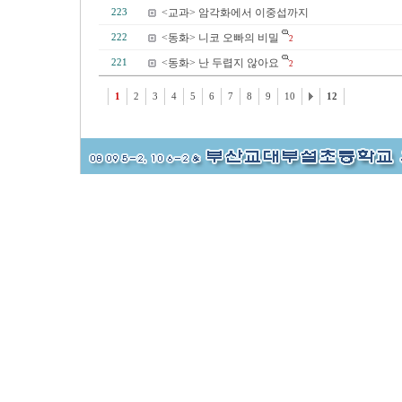
<교과> 암각화에서 이중섭까지
223
<동화> 니코 오빠의 비밀
222
2
<동화> 난 두렵지 않아요
221
2
1
2
3
4
5
6
7
8
9
10
12