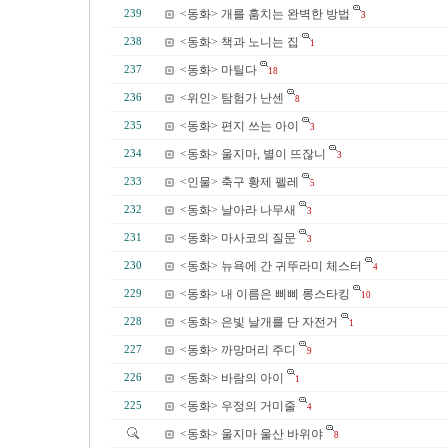
<동화> 개를 훔치는 완벽한 방법
239
3
<동화> 책과 노니는 집
238
1
<동화> 마틸다
237
18
<위인> 탐험가 난센
236
8
<동화> 편지 쓰는 아이
235
3
<동화> 울지마, 별이 뜨잖니
234
3
<인물> 축구 황제 펠레
233
5
<동화> 날아라 나무새
232
3
<동화> 마사코의 질문
231
3
<동화> 뉴욕에 간 귀뚜라미 체스터
230
4
<동화> 내 이름은 삐삐 롱스타킹
229
10
<동화> 은빛 날개를 단 자전거
228
1
<동화> 까망머리 주디
227
9
<동화> 바람의 아이
226
1
<동화> 우정의 거미줄
225
4
<동화> 울지마 울산 바위야
8